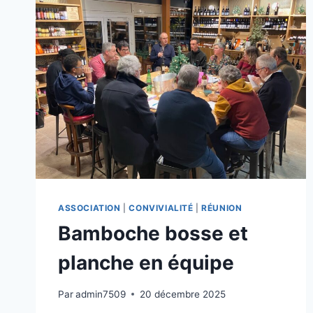
CLUB
100%
FÉMININ,
POUR
DES
BÉNÉVOLES
IMPLIQUÉES
DANS
LE
SPORT
ASSOCIATION
|
CONVIVIALITÉ
|
RÉUNION
Bamboche bosse et
planche en équipe
Par
admin7509
20 décembre 2025