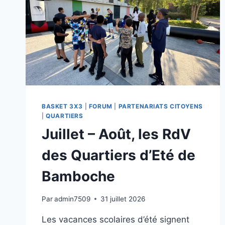
BASKET 3X3
|
FORUM
|
PARTENARIATS CITOYENS
|
QUARTIERS
Juillet – Août, les RdV
des Quartiers d’Eté de
Bamboche
Par
admin7509
31 juillet 2026
Les vacances scolaires d’été signent