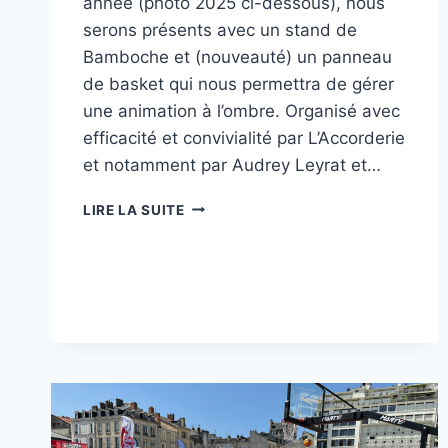
année (photo 2025 ci-dessous), nous
serons présents avec un stand de
Bamboche et (nouveauté) un panneau
de basket qui nous permettra de gérer
une animation à l’ombre. Organisé avec
efficacité et convivialité par L’Accorderie
et notamment par Audrey Leyrat et…
LA
LIRE LA SUITE
FÊTE
AU
SABLARD,
C’EST
SAMEDI
4
JUILLET