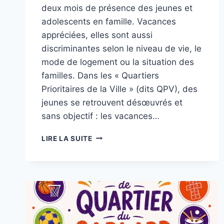
deux mois de présence des jeunes et
adolescents en famille. Vacances
appréciées, elles sont aussi
discriminantes selon le niveau de vie, le
mode de logement ou la situation des
familles. Dans les « Quartiers
Prioritaires de la Ville » (dits QPV), des
jeunes se retrouvent désœuvrés et
sans objectif : les vacances…
JUILLET
LIRE LA SUITE
–
AOÛT,
LES
RDV
DES
QUARTIERS
D’ETÉ
DE