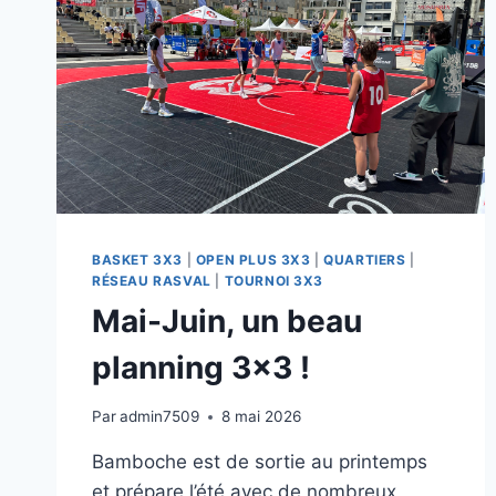
BASKET 3X3
|
OPEN PLUS 3X3
|
QUARTIERS
|
RÉSEAU RASVAL
|
TOURNOI 3X3
Mai-Juin, un beau
planning 3×3 !
Par
admin7509
8 mai 2026
Bamboche est de sortie au printemps
et prépare l’été avec de nombreux