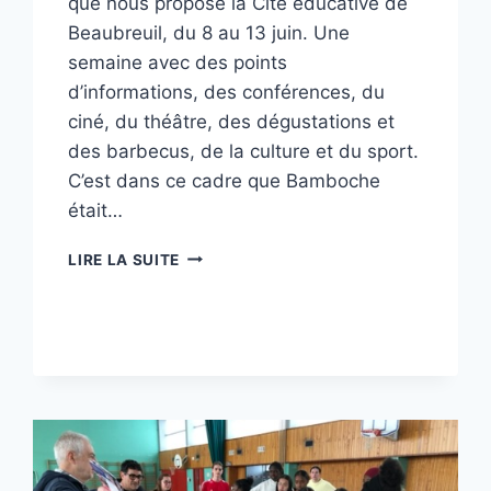
que nous propose la Cité éducative de
Beaubreuil, du 8 au 13 juin. Une
semaine avec des points
d’informations, des conférences, du
ciné, du théâtre, des dégustations et
des barbecus, de la culture et du sport.
C’est dans ce cadre que Bamboche
était…
ANIMATION
LIRE LA SUITE
3×3
À
BEAUBREUIL
SUR
LE
CITY