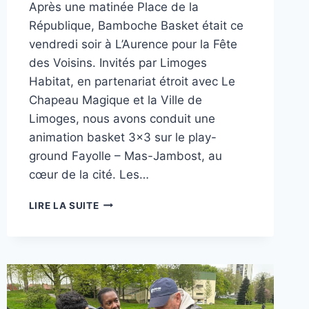
Après une matinée Place de la
République, Bamboche Basket était ce
vendredi soir à L’Aurence pour la Fête
des Voisins. Invités par Limoges
Habitat, en partenariat étroit avec Le
Chapeau Magique et la Ville de
Limoges, nous avons conduit une
animation basket 3×3 sur le play-
ground Fayolle – Mas-Jambost, au
cœur de la cité. Les…
BAMBOCHE
LIRE LA SUITE
EN
MODE
FÊTE
DES
VOISINS
À
L’AURENCE