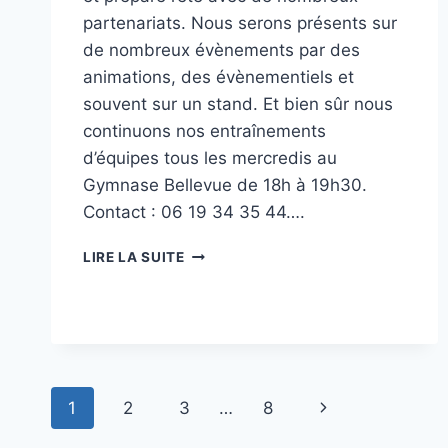
partenariats. Nous serons présents sur
de nombreux évènements par des
animations, des évènementiels et
souvent sur un stand. Et bien sûr nous
continuons nos entraînements
d’équipes tous les mercredis au
Gymnase Bellevue de 18h à 19h30.
Contact : 06 19 34 35 44….
MAI-
LIRE LA SUITE
JUIN,
UN
BEAU
PLANNING
3×3
!
Navigation
Page
1
2
3
…
8
suivante