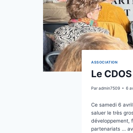
ASSOCIATION
Le CDOS
Par
admin7509
6 a
Ce samedi 6 avri
saluer le très gr
développement, fo
partenariats … av