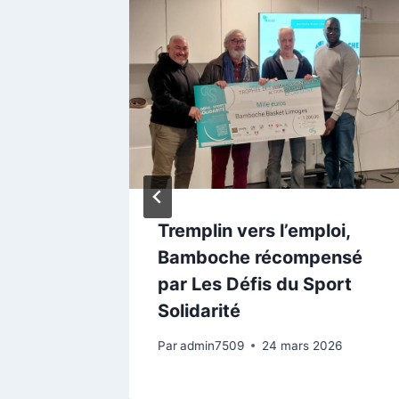
 de
Tremplin vers l’emploi,
024
Bamboche récompensé
par Les Défis du Sport
24
Solidarité
Par
admin7509
24 mars 2026