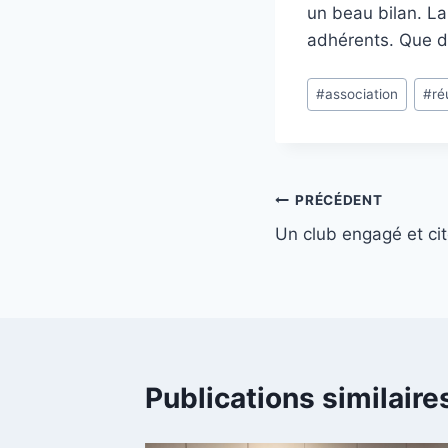
un beau bilan. La
adhérents. Que d
Étiquettes
#
association
#
ré
de
la
publication :
Navigation
PRÉCÉDENT
Un club engagé et ci
de
l’article
Publications similaire