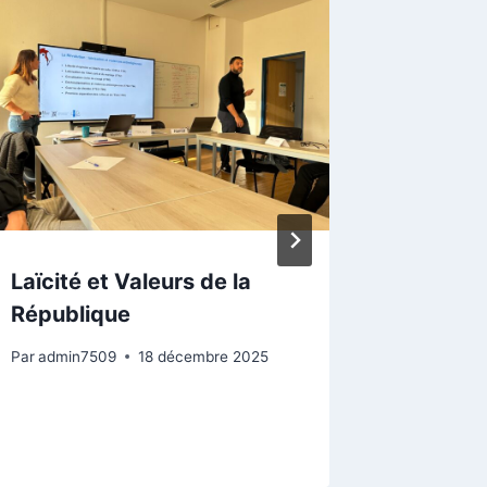
Laïcité et Valeurs de la
Ce sam
République
Limoug
Saint-M
Par
admin7509
18 décembre 2025
Par
admin