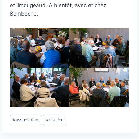
et limougeaud. A bientôt, avec et chez
Bamboche.
Étiquettes
#
association
#
réunion
de
la