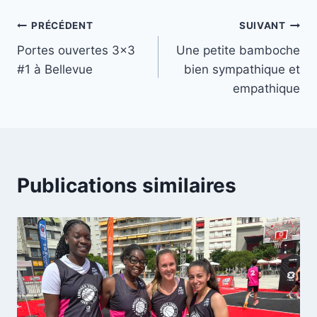
publication :
Navigation
PRÉCÉDENT
SUIVANT
Portes ouvertes 3×3
Une petite bamboche
de
#1 à Bellevue
bien sympathique et
l’article
empathique
Publications similaires