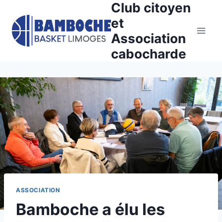
Club citoyen
Aller
au
et
contenu
Association
cabocharde
ASSOCIATION
Bamboche a élu les