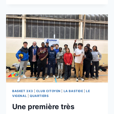
D’ACTEURS
CRÉÉ
AU
SABLARD
BASKET 3X3
|
CLUB CITOYEN
|
LA BASTIDE
|
LE
VIGENAL
|
QUARTIERS
Une première très