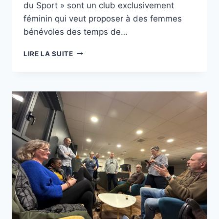
du Sport » sont un club exclusivement
féminin qui veut proposer à des femmes
bénévoles des temps de…
LES
LIRE LA SUITE
ELLES
DU
SPORT,
UN
CLUB
100%
FÉMININ,
POUR
DES
BÉNÉVOLES
IMPLIQUÉES
DANS
LE
SPORT