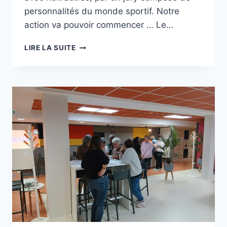
personnalités du monde sportif. Notre
action va pouvoir commencer … Le…
TREMPLIN
LIRE LA SUITE
VERS
L’EMPLOI,
BAMBOCHE
RÉCOMPENSÉ
PAR
LES
DÉFIS
DU
SPORT
SOLIDARITÉ