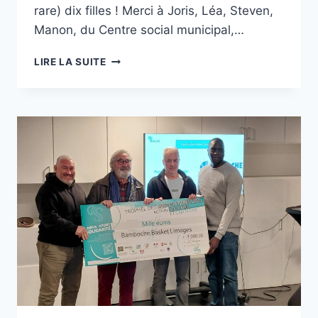
rare) dix filles ! Merci à Joris, Léa, Steven,
Manon, du Centre social municipal,…
LA
LIRE LA SUITE
BASTIDE
AU
FÉMININ,
SOUS
L’ŒIL
DES
CAMÉRAS