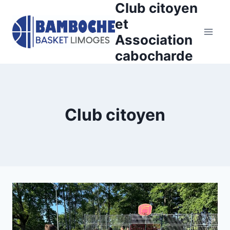
Club citoyen
Aller
au
et
contenu
Association
cabocharde
Club citoyen