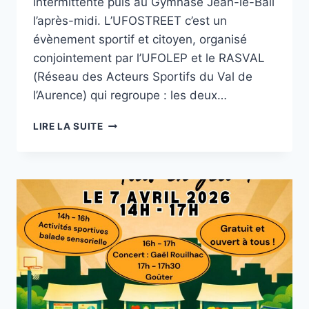
intermittente puis au Gymnase Jean-le-Bail
l’après-midi. L’UFOSTREET c’est un
évènement sportif et citoyen, organisé
conjointement par l’UFOLEP et le RASVAL
(Réseau des Acteurs Sportifs du Val de
l’Aurence) qui regroupe : les deux…
L’UFOSTREET
LIRE LA SUITE
2026
A
SÉDUIT
LES
11-
15
ANS
DE
L’AURENCE