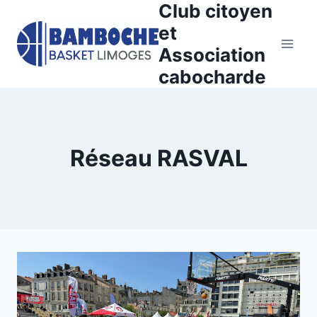
Club citoyen
Aller
au
et
contenu
Association
cabocharde
Réseau RASVAL