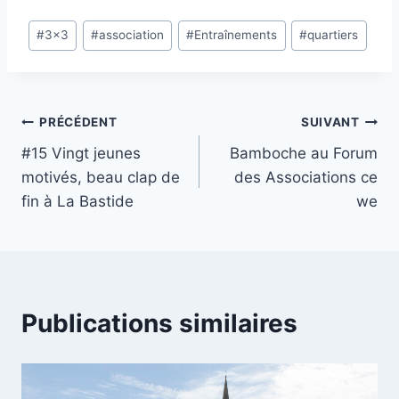
Étiquettes
#
3x3
#
association
#
Entraînements
#
quartiers
de
la
publication :
Navigation
PRÉCÉDENT
SUIVANT
#15 Vingt jeunes
Bamboche au Forum
de
motivés, beau clap de
des Associations ce
l’article
fin à La Bastide
we
Publications similaires