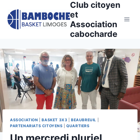
Club citoyen
Aller
au
et
contenu
Association
cabocharde
ASSOCIATION
|
BASKET 3X3
|
BEAUBREUIL
|
PARTENARIATS CITOYENS
|
QUARTIERS
Un mercredi pluriel,