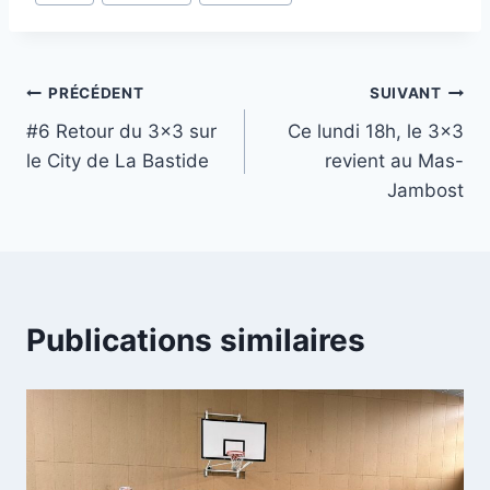
de
la
publication :
Navigation
PRÉCÉDENT
SUIVANT
#6 Retour du 3×3 sur
Ce lundi 18h, le 3×3
de
le City de La Bastide
revient au Mas-
l’article
Jambost
Publications similaires