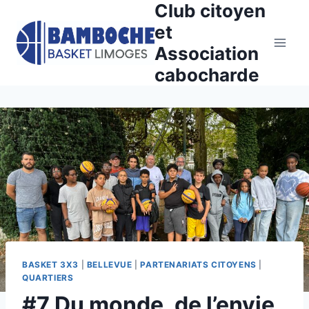
Club citoyen
Aller
au
et
contenu
Association
cabocharde
BASKET 3X3
|
BELLEVUE
|
PARTENARIATS CITOYENS
|
QUARTIERS
#7 Du monde, de l’envie,