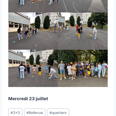
Mercredi 23 juillet
Étiquettes
#
3x3
#
Bellevue
#
quartiers