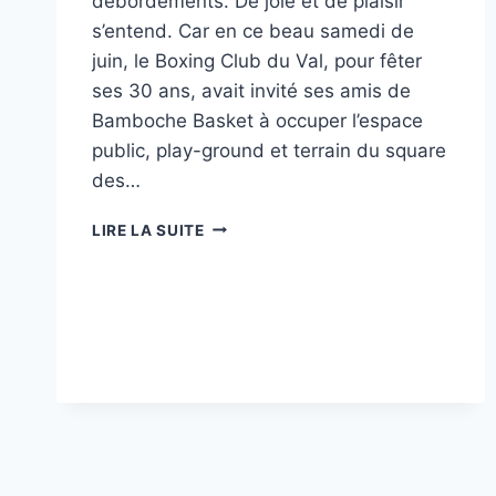
débordements. De joie et de plaisir
s’entend. Car en ce beau samedi de
juin, le Boxing Club du Val, pour fêter
ses 30 ans, avait invité ses amis de
Bamboche Basket à occuper l’espace
public, play-ground et terrain du square
des…
BASKET
LIRE LA SUITE
3×3
ET
BOXE
ONT
ANIMÉ
LES
EMAILLEURS