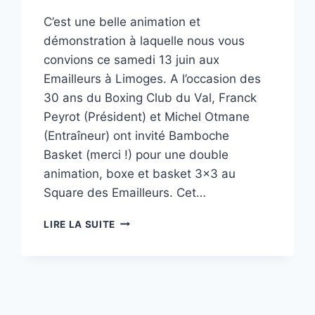
C’est une belle animation et
démonstration à laquelle nous vous
convions ce samedi 13 juin aux
Emailleurs à Limoges. A l’occasion des
30 ans du Boxing Club du Val, Franck
Peyrot (Président) et Michel Otmane
(Entraîneur) ont invité Bamboche
Basket (merci !) pour une double
animation, boxe et basket 3×3 au
Square des Emailleurs. Cet…
RENDEZ-
LIRE LA SUITE
VOUS
CE
SAMEDI
AUX
EMAILLEURS,
DÉMO