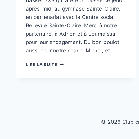
basket 3×3 qui a été proposée ce jeudi
après-midi au gymnase Sainte-Claire,
en partenariat avec le Centre social
Bellevue Sainte-Claire. Merci à notre
partenaire, à Adrien et à Loumaïssa
pour leur engagement. Du bon boulot
aussi pour notre coach, Michel, et…
21
LIRE LA SUITE
JEUNES
(10-
14
ANS)
À
SAINTE-
CLAIRE
© 2026 Club c