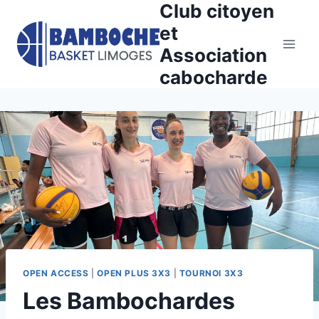
Club citoyen
Aller
au
et
contenu
Association
cabocharde
OPEN ACCESS
|
OPEN PLUS 3X3
|
TOURNOI 3X3
Les Bambochardes