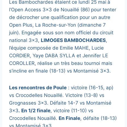
Les Bambochardes étaient
ce lundi 25 mai
à
l’Open Access 3×3 de Nouaillé (86)
pour tenter
de décrocher une qualification pour un autre
Open Plus, La Roche-sur-Yon (dimanche 7
juin). Engagée sous son nom officiel du circuit
national 3×3,
LIMOGES BAMBOCHARDES
,
l’équipe composée de Emilie MAHE, Lucie
CORDIER, Yaye DABA SYLLA et Jennifer LE
COROLLER, réalise un très beau tournoi mais
s’incline en finale (18-13) vs Montamisé 3×3.
Les rencontres de Poule
: victoire (16-15, ap)
vs Crocodelles Nouaillé. Victoire (13-8) vs
Grognasses 3×3. Défaite 14-7 vs Montamisé
3×3
.
En 1/2 finale
, victoire (11-10) vs
Crocodelles Nouaillé.
En Finale
, défaite (18-13)
vs Montamisé 3×3.