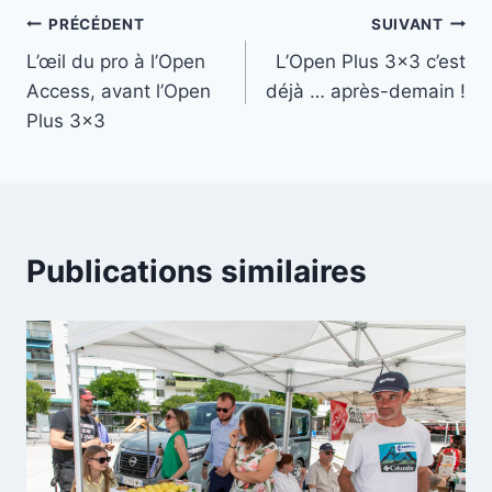
Navigation
PRÉCÉDENT
SUIVANT
L’œil du pro à l’Open
L’Open Plus 3×3 c’est
de
Access, avant l’Open
déjà … après-demain !
l’article
Plus 3×3
Publications similaires