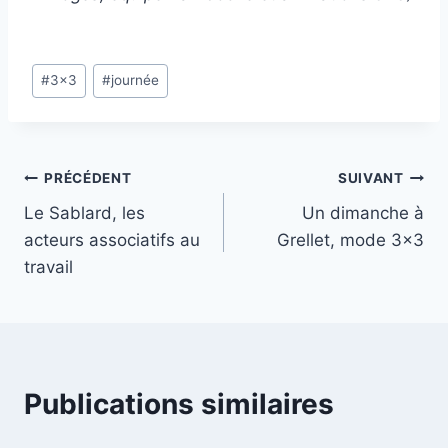
Étiquettes
#
3x3
#
journée
de
la
publication :
Navigation
PRÉCÉDENT
SUIVANT
Le Sablard, les
Un dimanche à
de
acteurs associatifs au
Grellet, mode 3×3
l’article
travail
Publications similaires