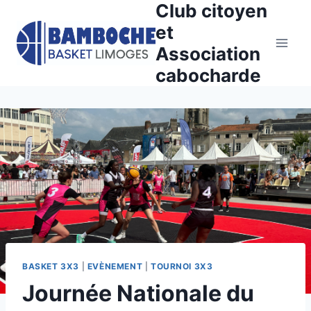
Club citoyen
Aller
au
et
contenu
Association
cabocharde
BASKET 3X3
|
EVÈNEMENT
|
TOURNOI 3X3
Journée Nationale du