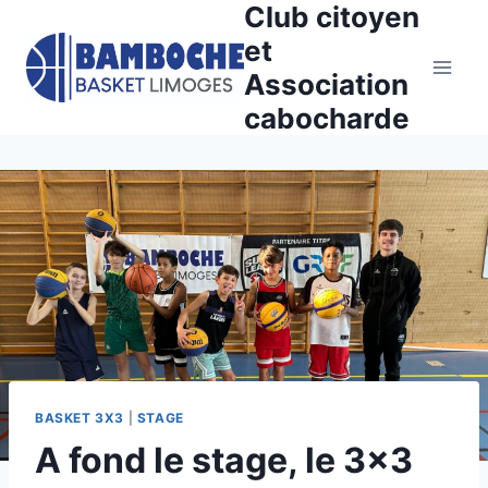
Club citoyen
Aller
au
et
contenu
Association
cabocharde
BASKET 3X3
|
STAGE
A fond le stage, le 3×3