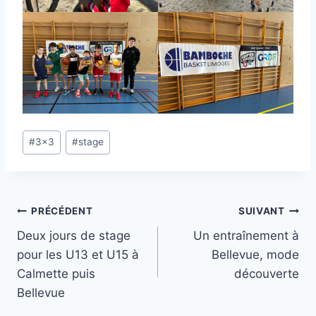
Étiquettes
#
3x3
#
stage
de
la
publication :
Navigation
PRÉCÉDENT
SUIVANT
Deux jours de stage
Un entraînement à
de
pour les U13 et U15 à
Bellevue, mode
l’article
Calmette puis
découverte
Bellevue