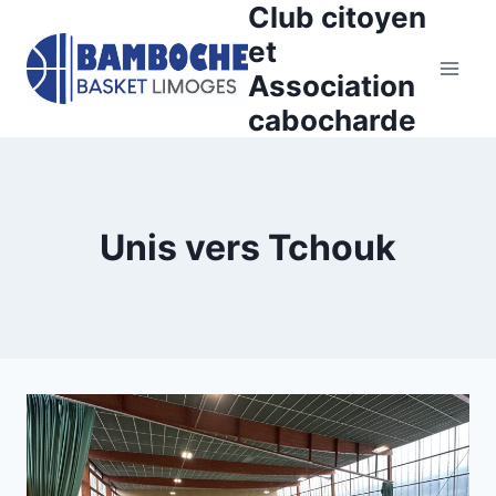
Club citoyen
Aller
au
et
contenu
Association
cabocharde
Unis vers Tchouk