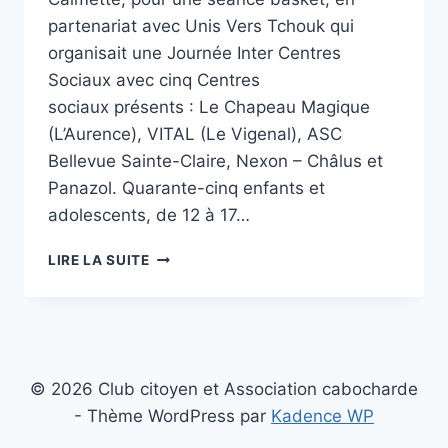
partenariat avec Unis Vers Tchouk qui
organisait une Journée Inter Centres
Sociaux avec cinq Centres
sociaux présents : Le Chapeau Magique
(L’Aurence), VITAL (Le Vigenal), ASC
Bellevue Sainte-Claire, Nexon – Châlus et
Panazol. Quarante-cinq enfants et
adolescents, de 12 à 17…
A
LIRE LA SUITE
CALMETTE,
45
JEUNES
DE
5
QUARTIERS,
© 2026 Club citoyen et Association cabocharde
BASKET,
- Thème WordPress par
Kadence WP
SOURIRES,
VIVRE