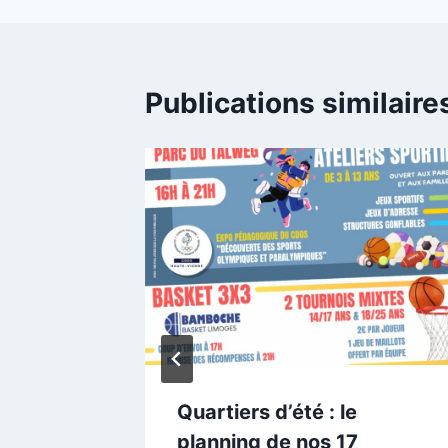
l’article
Publications similaire
u
Quartiers d’été : le
ket
planning de nos 17