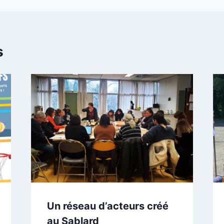
s
Un réseau d’acteurs créé
au Sablard