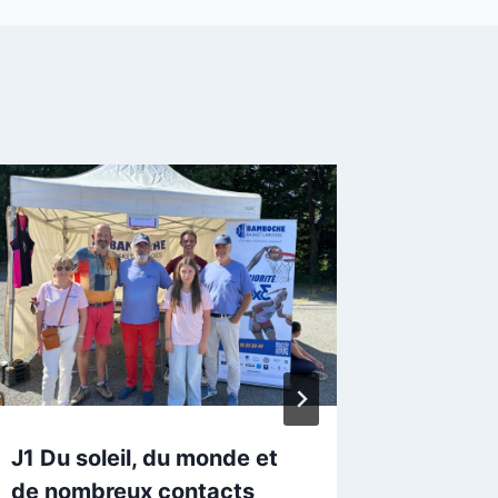
J1 Du soleil, du monde et
La bell
de nombreux contacts
intergé