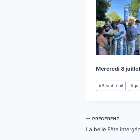
Mercredi 8 juill
Étiquettes
#
Beaubreuil
#
qua
de
la
publication :
Navigation
PRÉCÉDENT
La belle Fête intergé
de