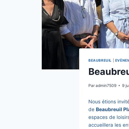
BEAUBREUIL
|
EVÈNE
Beaubreu
Par
admin7509
9 ju
Nous étions invit
de
Beaubreuil P
espaces de loisirs
accueillera les en