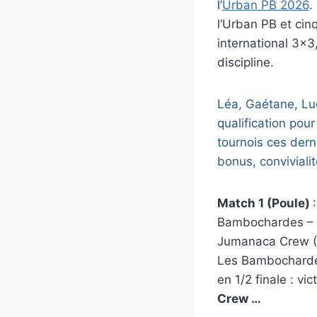
l’
Urban PB 2026
.
l’Urban PB et cinq
international 3×3,
discipline.
Léa, Gaétane, Luc
qualification pour
tournois ces dern
bonus, convivialit
Match 1 (Poule)
Bambochardes – 
Jumanaca Crew (
Les Bambochardes
en 1/2 finale : vi
Crew …