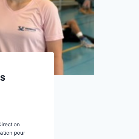
es
irection
cation pour