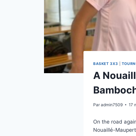
BASKET 3X3
|
TOURN
A Nouail
Bamboch
Par
admin7509
17 
On the road agai
Nouaillé-Maupertu