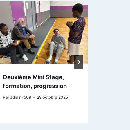
Deuxième Mini Stage,
Aux Cou
formation, progression
à L’Aur
partena
Par
admin7509
29 octobre 2025
Par
admin