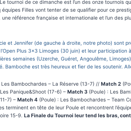
 Le tournoi de ce dimanche est l’un des onze tournois qua
 équipes Filles vont tenter de se qualifier pour ce presti
 une référence française et internationale et l’un des pl
ie et Jennifer (de gauche à droite, notre photo) sont pr
 l’Open Plus 3×3 Limoges (30 juin) et leur participation 
ières semaines (Uzerche, Guéret, Angoulême, Limoges), t
é. Bamboche est très heureux et fier de les soutenir. Allez
: Les Bambochardes – La Réserve (13-7) //
Match 2
(Pou
Les Panique&Shoot (17-6) –
Match 3
(Poule) : Les Ba
11-7) –
Match 4
(Poule) : Les Bambochardes – Team Coc
 terminent en tête de leur Poule et rencontrent l’équi
ctoire 15-9.
La Finale du Tournoi leur tend les bras, co