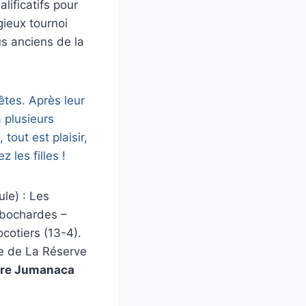
lificatifs pour
gieux tournoi
us anciens de la
êtes. Après leur
à plusieurs
out est plaisir,
 les filles !
le) : Les
mbochardes –
otiers (13-4).
pe de La Réserve
ntre Jumanaca