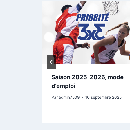
RdV des
Saison 2025-2026, mode
d’emploi
Par
admin7509
10 septembre 2025
2026