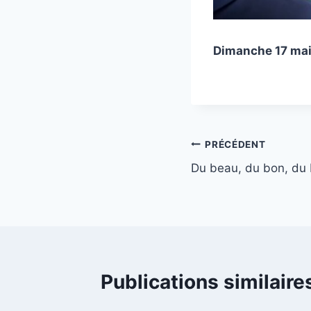
Dimanche 17 ma
Navigation
PRÉCÉDENT
Du beau, du bon, du
de
l’article
Publications similaire