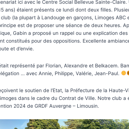
tenariat ici avec le Centre Social Bellevue Sainte-Clair
15 ans) étaient présents ce lundi dont deux filles. Plusie
 club (la plupart à Landouge en garçons, Limoges ABC en
 principe est de proposer une séance de deux heures. A
ique, Gabin a proposé un rappel ou une explication des
ont constitués pour des oppositions. Excellente ambian
oute et d’envie.
était représenté par Florian, Alexandre et Belkacem. B
élégation … avec Annie, Philippe, Valérie, Jean-Paul.
çoivent le soutien de l’Etat, la Préfecture de la Haute-V
 Limoges dans le cadre du Contrat de Ville. Notre club a
ention 2024 de GRDF Auvergne – Limousin.