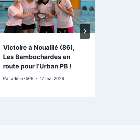
Victoire à Nouaillé (86),
Les ba
Les Bambochardes en
2026, é
route pour l’Urban PB !
Access
Par
admin7509
17 mai 2026
Par
admin