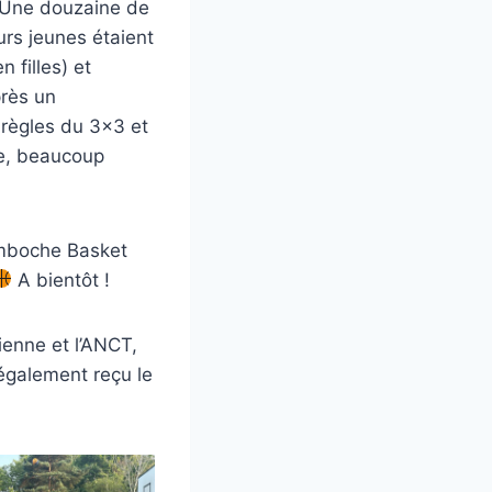
e. Une douzaine de
urs jeunes étaient
 filles) et
près un
 règles du 3×3 et
ce, beaucoup
amboche Basket
A bientôt !
ienne et l’ANCT,
 également reçu le