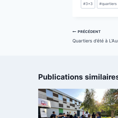
Étiquettes
#
3x3
#
quartiers
de
la
publication :
Navigation
PRÉCÉDENT
Quartiers d’été à L’Au
de
l’article
Publications similaire