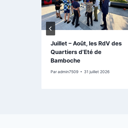
lèges
Juillet – Août, les RdV des
×3 !
Quartiers d’Eté de
Bamboche
26
Par
admin7509
31 juillet 2026