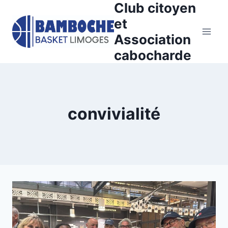
Club citoyen
Aller
au
et
contenu
Association
cabocharde
convivialité