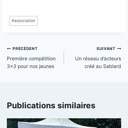
Étiquettes
#
association
de
la
publication :
Navigation
PRÉCÉDENT
SUIVANT
Première compétition
Un réseau d’acteurs
de
3×3 pour nos jeunes
créé au Sablard
l’article
Publications similaires